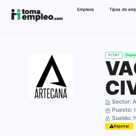
Empleos
Tipos de em
#17297
Dispon
VA
CI
Sector:
A
Puesto:
I
Sueldo:
N
Reportar