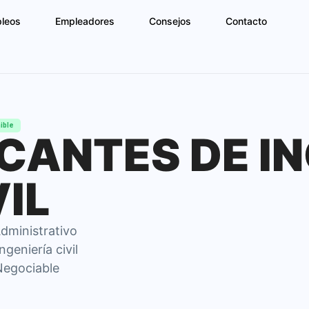
pleos
Empleadores
Consejos
Contacto
ible
CANTES DE I
VIL
dministrativo
ngeniería civil
egociable