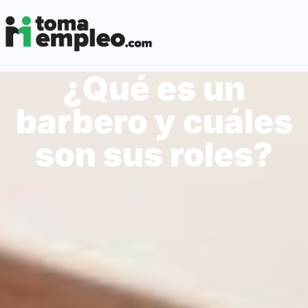
¿Qué es un
barbero y cuáles
son sus roles?