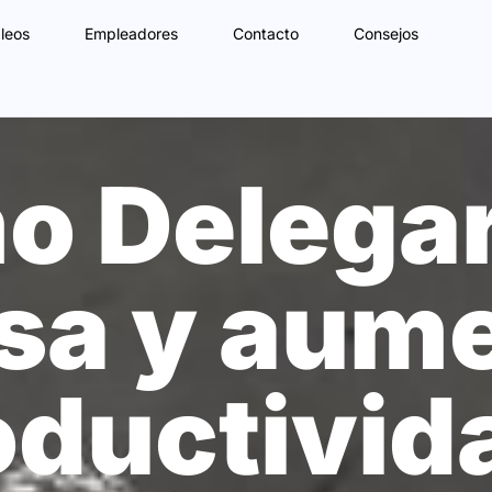
leos
Empleadores
Contacto
Consejos
 Delegar
a y aume
oductivid