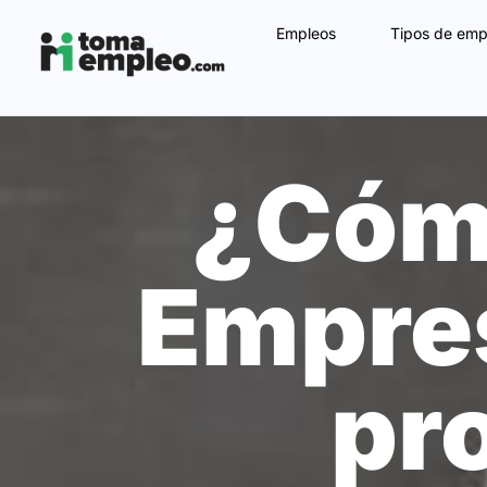
Empleos
Tipos de emp
¿Cómo
Empres
pr